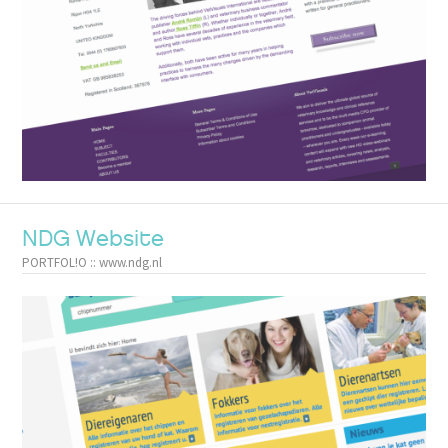
NDG Website
PORTFOL!O :: www.ndg.nl