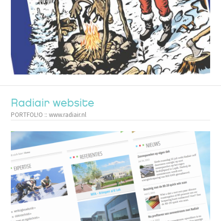
Radiair website
PORTFOL!O :: www.radiair.nl