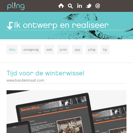
HOME
ZOEK
LINKEDIN
TW!TTER
E-
Ik ontwerp en realiseer
MAIL
Alles
vormgeving
web
print
app
pl!ng
tip
Tijd voor de winterwissel
www.bandenmaat.com